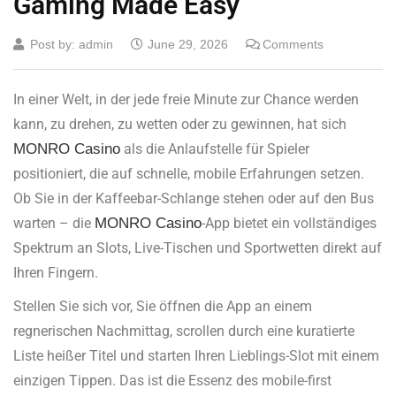
Gaming Made Easy
Post by:
admin
June 29, 2026
Comments
In einer Welt, in der jede freie Minute zur Chance werden
kann, zu drehen, zu wetten oder zu gewinnen, hat sich
MONRO Casino
als die Anlaufstelle für Spieler
positioniert, die auf schnelle, mobile Erfahrungen setzen.
Ob Sie in der Kaffeebar-Schlange stehen oder auf den Bus
warten – die
MONRO Casino
-App bietet ein vollständiges
Spektrum an Slots, Live-Tischen und Sportwetten direkt auf
Ihren Fingern.
Stellen Sie sich vor, Sie öffnen die App an einem
regnerischen Nachmittag, scrollen durch eine kuratierte
Liste heißer Titel und starten Ihren Lieblings-Slot mit einem
einzigen Tippen. Das ist die Essenz des mobile-first