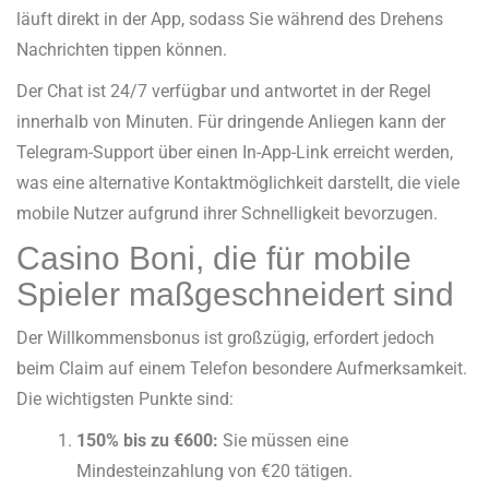
läuft direkt in der App, sodass Sie während des Drehens
Nachrichten tippen können.
Der Chat ist 24/7 verfügbar und antwortet in der Regel
innerhalb von Minuten. Für dringende Anliegen kann der
Telegram-Support über einen In-App-Link erreicht werden,
was eine alternative Kontaktmöglichkeit darstellt, die viele
mobile Nutzer aufgrund ihrer Schnelligkeit bevorzugen.
Casino Boni, die für mobile
Spieler maßgeschneidert sind
Der Willkommensbonus ist großzügig, erfordert jedoch
beim Claim auf einem Telefon besondere Aufmerksamkeit.
Die wichtigsten Punkte sind:
150% bis zu €600:
Sie müssen eine
Mindesteinzahlung von €20 tätigen.