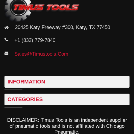
20425 Katy Freeway #300, Katy, TX 77450
+1 (832) 779-7840
Sales@timustools.com
INFORMATION
CATEGORIES
DISCLAIMER: Timus Tools is an independent supplier
of pneumatic tools and is not affiliated with Chicago
Pneumatic.