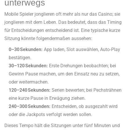
unterwegs
Mobile Spieler jonglieren oft mehr als nur das Casino; sie
jonglieren mit dem Leben. Das bedeutet, dass das Timing
für Entscheidungen entscheidend ist. Eine typische kurze
Sitzung könnte folgendermaßen aussehen:
0–30 Sekunden:
App laden, Slot auswählen, Auto‑Play
bestätigen.
30–120 Sekunden:
Erste Drehungen beobachten; bei
Gewinn Pause machen, um den Einsatz neu zu setzen,
oder weitermachen.
120–240 Sekunden:
Serien bewerten; bei Pechsträhnen
eine kurze Pause in Erwägung ziehen.
240–300 Sekunden:
Entscheiden, ob ausgezahlt wird
oder die Jackpots verfolgt werden sollen.
Dieses Tempo hält die Sitzungen unter fünf Minuten und