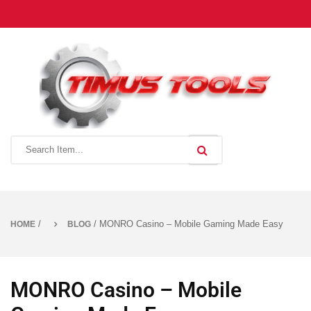
Toggle
navigation
/
/ MONRO Casino – Mobile Gaming Made Easy
HOME
BLOG
MONRO Casino – Mobile