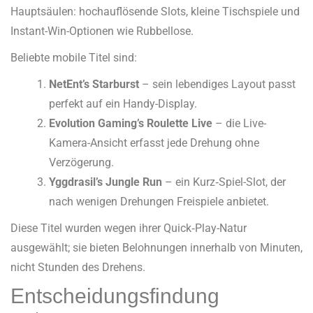
Hauptsäulen: hochauflösende Slots, kleine Tischspiele und
Instant-Win-Optionen wie Rubbellose.
Beliebte mobile Titel sind:
NetEnt’s Starburst
– sein lebendiges Layout passt
perfekt auf ein Handy-Display.
Evolution Gaming’s Roulette Live
– die Live-
Kamera-Ansicht erfasst jede Drehung ohne
Verzögerung.
Yggdrasil’s Jungle Run
– ein Kurz‑Spiel-Slot, der
nach wenigen Drehungen Freispiele anbietet.
Diese Titel wurden wegen ihrer Quick‑Play-Natur
ausgewählt; sie bieten Belohnungen innerhalb von Minuten,
nicht Stunden des Drehens.
Entscheidungsfindung