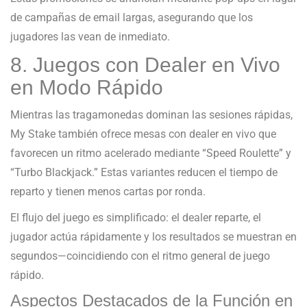
de campañas de email largas, asegurando que los
jugadores las vean de inmediato.
8. Juegos con Dealer en Vivo
en Modo Rápido
Mientras las tragamonedas dominan las sesiones rápidas,
My Stake también ofrece mesas con dealer en vivo que
favorecen un ritmo acelerado mediante “Speed Roulette” y
“Turbo Blackjack.” Estas variantes reducen el tiempo de
reparto y tienen menos cartas por ronda.
El flujo del juego es simplificado: el dealer reparte, el
jugador actúa rápidamente y los resultados se muestran en
segundos—coincidiendo con el ritmo general de juego
rápido.
Aspectos Destacados de la Función en