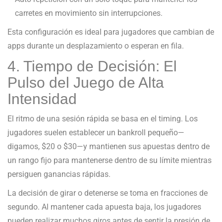
carretes en movimiento sin interrupciones.
Esta configuración es ideal para jugadores que cambian de
apps durante un desplazamiento o esperan en fila.
4. Tiempo de Decisión: El
Pulso del Juego de Alta
Intensidad
El ritmo de una sesión rápida se basa en el timing. Los
jugadores suelen establecer un bankroll pequeño—
digamos, $20 o $30—y mantienen sus apuestas dentro de
un rango fijo para mantenerse dentro de su límite mientras
persiguen ganancias rápidas.
La decisión de girar o detenerse se toma en fracciones de
segundo. Al mantener cada apuesta baja, los jugadores
pueden realizar muchos giros antes de sentir la presión de