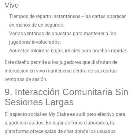
Vivo
Tiempos de reparto instantáneos—las cartas aparecen
en menos de un segundo.
Varias ventanas de apuestas para mantener a los
jugadores involucrados.
Apuestas mínimas bajas, ideales para pruebas rápidas.
Este diseño permite a los jugadores que disfrutan de
interacción en vivo mantenerse dentro de sus cortas
ventanas de sesión.
9. Interacción Comunitaria Sin
Sesiones Largas
El aspecto social en My Stake es sutil pero efectivo para
jugadores rápidos. En lugar de foros elaborados, la
plataforma ofrece salas de chat donde los usuarios