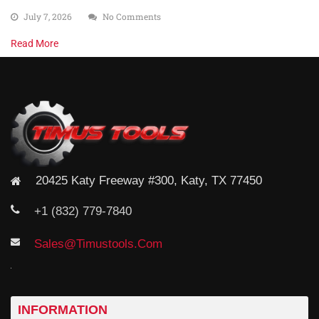
July 7, 2026
No Comments
Read More
20425 Katy Freeway #300, Katy, TX 77450
+1 (832) 779-7840
Sales@timustools.com
INFORMATION