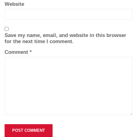
Website
Save my name, email, and website in this browser
for the next time I comment.
Comment
*