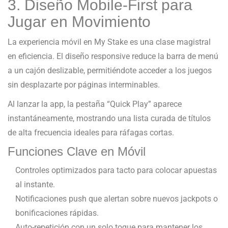
3. Diseño Mobile-First para
Jugar en Movimiento
La experiencia móvil en My Stake es una clase magistral
en eficiencia. El diseño responsive reduce la barra de menú
a un cajón deslizable, permitiéndote acceder a los juegos
sin desplazarte por páginas interminables.
Al lanzar la app, la pestaña “Quick Play” aparece
instantáneamente, mostrando una lista curada de títulos
de alta frecuencia ideales para ráfagas cortas.
Funciones Clave en Móvil
Controles optimizados para tacto para colocar apuestas
al instante.
Notificaciones push que alertan sobre nuevos jackpots o
bonificaciones rápidas.
Auto-repetición con un solo toque para mantener los