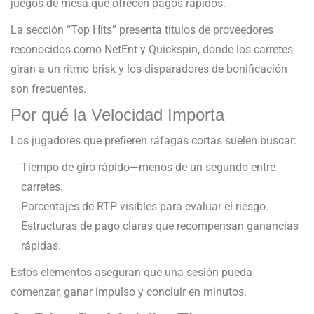
juegos de mesa que ofrecen pagos rápidos.
La sección “Top Hits” presenta títulos de proveedores
reconocidos como NetEnt y Quickspin, donde los carretes
giran a un ritmo brisk y los disparadores de bonificación
son frecuentes.
Por qué la Velocidad Importa
Los jugadores que prefieren ráfagas cortas suelen buscar:
Tiempo de giro rápido—menos de un segundo entre
carretes.
Porcentajes de RTP visibles para evaluar el riesgo.
Estructuras de pago claras que recompensan ganancias
rápidas.
Estos elementos aseguran que una sesión pueda
comenzar, ganar impulso y concluir en minutos.