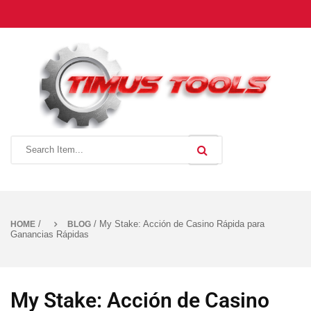
Toggle
navigation
/
/ My Stake: Acción de Casino Rápida para
HOME
BLOG
Ganancias Rápidas
My Stake: Acción de Casino