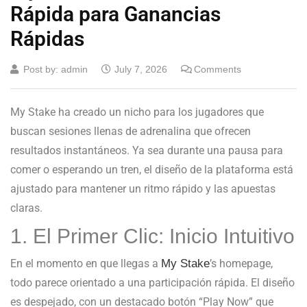
Rápida para Ganancias
Rápidas
Post by:
admin
July 7, 2026
Comments
My Stake ha creado un nicho para los jugadores que
buscan sesiones llenas de adrenalina que ofrecen
resultados instantáneos. Ya sea durante una pausa para
comer o esperando un tren, el diseño de la plataforma está
ajustado para mantener un ritmo rápido y las apuestas
claras.
1. El Primer Clic: Inicio Intuitivo
En el momento en que llegas a
My Stake
’s homepage,
todo parece orientado a una participación rápida. El diseño
es despejado, con un destacado botón “Play Now” que