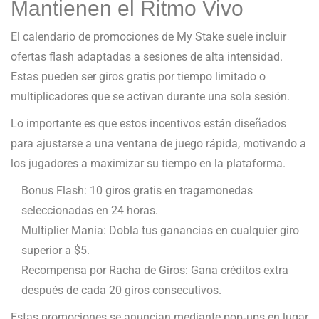
Mantienen el Ritmo Vivo
El calendario de promociones de My Stake suele incluir
ofertas flash adaptadas a sesiones de alta intensidad.
Estas pueden ser giros gratis por tiempo limitado o
multiplicadores que se activan durante una sola sesión.
Lo importante es que estos incentivos están diseñados
para ajustarse a una ventana de juego rápida, motivando a
los jugadores a maximizar su tiempo en la plataforma.
Bonus Flash: 10 giros gratis en tragamonedas
seleccionadas en 24 horas.
Multiplier Mania: Dobla tus ganancias en cualquier giro
superior a $5.
Recompensa por Racha de Giros: Gana créditos extra
después de cada 20 giros consecutivos.
Estas promociones se anuncian mediante pop‑ups en lugar