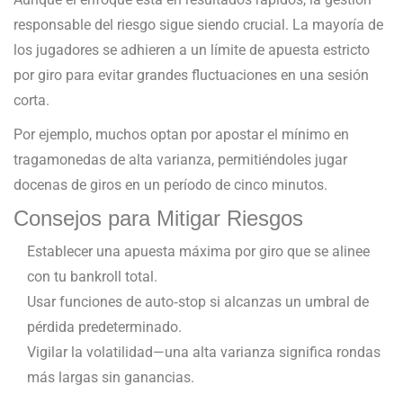
responsable del riesgo sigue siendo crucial. La mayoría de
los jugadores se adhieren a un límite de apuesta estricto
por giro para evitar grandes fluctuaciones en una sesión
corta.
Por ejemplo, muchos optan por apostar el mínimo en
tragamonedas de alta varianza, permitiéndoles jugar
docenas de giros en un período de cinco minutos.
Consejos para Mitigar Riesgos
Establecer una apuesta máxima por giro que se alinee
con tu bankroll total.
Usar funciones de auto‑stop si alcanzas un umbral de
pérdida predeterminado.
Vigilar la volatilidad—una alta varianza significa rondas
más largas sin ganancias.