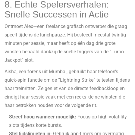
8. Echte Spelersverhalen:
Snelle Successen in Actie
Ontmoet Alex—een freelance grafisch ontwerper die graag
speelt tijdens de lunchpauze. Hij besteedt meestal twintig
minuten per sessie, maar heeft op één dag drie grote
winsten behaald dankzij de snelle triggers van de “Turbo
Jackpot” slot.
Aisha, een forens uit Mumbai, gebruikt haar telefoon’s
quick‑spin functie om de “Lightning Strike” te testen tijdens
haar treinritten. Ze geniet van de directe feedbackloop en
eindigt haar sessie vaak met een reeks kleine winsten die
haar betrokken houden voor de volgende rit.
Streef hoog wanneer mogelijk:
Focus op high volatility
slots tijdens korte bursts.
Stel tijdslimieten in:
Gebruik app-timers om overmatig