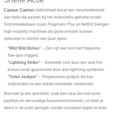
Cazeus Casino
’s bibliotheek bevat een verscheidenheid
aan titels die passen bij het intensiteits‑gerichte model.
Slotontwikkelaars zoals Pragmatic Play en NetEnt brengen
high‑volatility machines die grote winsten kunnen
opleveren in slechts een paar spins.
“Wild Wild Riches”
– Een vijf‑reel slot met frequente
free‑spin triggers.
“Lightning Strike”
– Kenmerkt zich door een snel‑fire
bonus ronde geactiveerd door drie lightning symbolen.
“Turbo Jackpot”
– Progressieve jackpot die kan
ontbranden na een enkele winnende combinatie.
Wanneer je een spel kiest, zoek dan naar die met korte
paylines en eenvoudige bonusmechanismen; ze laten je
direct in de actie springen zonder complexe regels te leren.