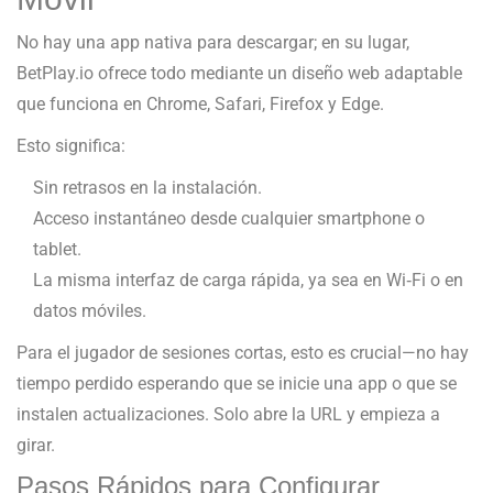
No hay una app nativa para descargar; en su lugar,
BetPlay.io ofrece todo mediante un diseño web adaptable
que funciona en Chrome, Safari, Firefox y Edge.
Esto significa:
Sin retrasos en la instalación.
Acceso instantáneo desde cualquier smartphone o
tablet.
La misma interfaz de carga rápida, ya sea en Wi‑Fi o en
datos móviles.
Para el jugador de sesiones cortas, esto es crucial—no hay
tiempo perdido esperando que se inicie una app o que se
instalen actualizaciones. Solo abre la URL y empieza a
girar.
Pasos Rápidos para Configurar