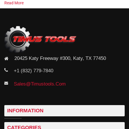
Read More
20425 Katy Freeway #300, Katy, TX 77450
+1 (832) 779-7840
Sales@timustools.com
INFORMATION
CATEGORIES