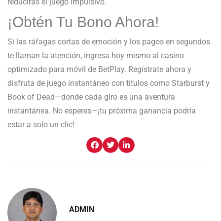
reducirás el juego impulsivo.
¡Obtén Tu Bono Ahora!
Si las ráfagas cortas de emoción y los pagos en segundos
te llaman la atención, ingresa hoy mismo al casino
optimizado para móvil de BetPlay. Regístrate ahora y
disfruta de juego instantáneo con títulos como Starburst y
Book of Dead—donde cada giro es una aventura
instantánea. No esperes—¡tu próxima ganancia podría
estar a solo un clic!
ADMIN