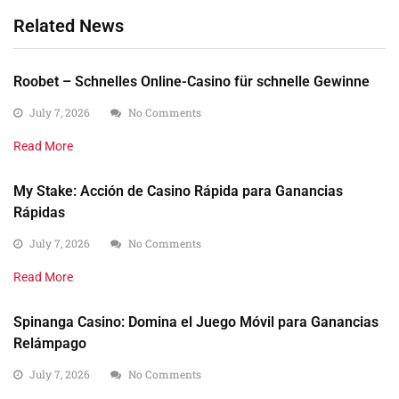
Related News
Roobet – Schnelles Online-Casino für schnelle Gewinne
July 7, 2026
No Comments
Read More
My Stake: Acción de Casino Rápida para Ganancias
Rápidas
July 7, 2026
No Comments
Read More
Spinanga Casino: Domina el Juego Móvil para Ganancias
Relámpago
July 7, 2026
No Comments