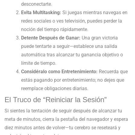
desconectarte.
Evita Multitasking:
Si juegas mientras navegas en
redes sociales o ves televisión, puedes perder la
noción del tiempo rápidamente.
Detente Después de Ganar:
Una gran victoria
puede tentarte a seguir—establece una salida
automática tras alcanzar tu ganancia objetivo o
límite de tiempo.
Considéralo como Entretenimiento:
Recuerda que
estás pagando por entretenimiento; no dejes que
reemplace obligaciones diarias.
El Truco de “Reiniciar la Sesión”
Si sientes la tentación de seguir después de alcanzar tu
meta de minutos, cierra la pestaña del navegador y espera
diez minutos antes de volver—tu cerebro se reseteará y