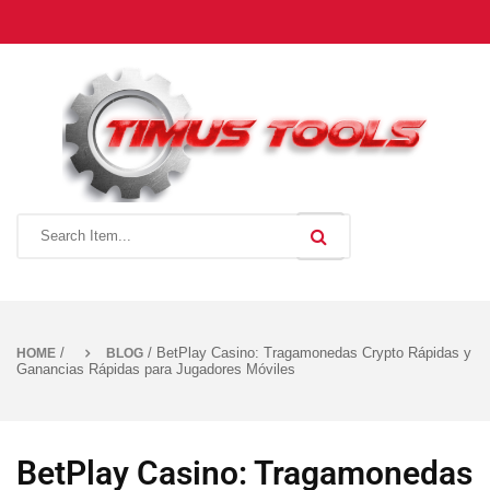
Toggle
navigation
/
/ BetPlay Casino: Tragamonedas Crypto Rápidas y
HOME
BLOG
Ganancias Rápidas para Jugadores Móviles
BetPlay Casino: Tragamonedas