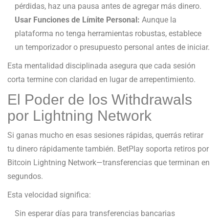
pérdidas, haz una pausa antes de agregar más dinero.
Usar Funciones de Límite Personal:
Aunque la
plataforma no tenga herramientas robustas, establece
un temporizador o presupuesto personal antes de iniciar.
Esta mentalidad disciplinada asegura que cada sesión
corta termine con claridad en lugar de arrepentimiento.
El Poder de los Withdrawals
por Lightning Network
Si ganas mucho en esas sesiones rápidas, querrás retirar
tu dinero rápidamente también. BetPlay soporta retiros por
Bitcoin Lightning Network—transferencias que terminan en
segundos.
Esta velocidad significa:
Sin esperar días para transferencias bancarias