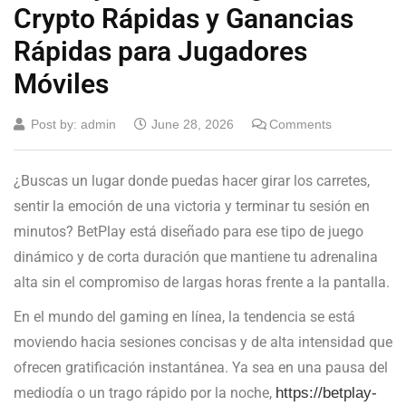
Crypto Rápidas y Ganancias
Rápidas para Jugadores
Móviles
Post by:
admin
June 28, 2026
Comments
¿Buscas un lugar donde puedas hacer girar los carretes,
sentir la emoción de una victoria y terminar tu sesión en
minutos? BetPlay está diseñado para ese tipo de juego
dinámico y de corta duración que mantiene tu adrenalina
alta sin el compromiso de largas horas frente a la pantalla.
En el mundo del gaming en línea, la tendencia se está
moviendo hacia sesiones concisas y de alta intensidad que
ofrecen gratificación instantánea. Ya sea en una pausa del
mediodía o un trago rápido por la noche,
https://betplay-