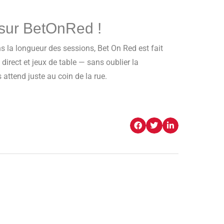
 sur BetOnRed !
s la longueur des sessions, Bet On Red est fait
irect et jeux de table — sans oublier la
attend juste au coin de la rue.