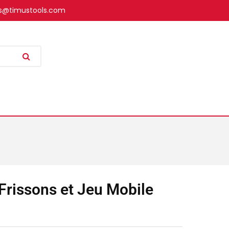
es@timustools.com
Frissons et Jeu Mobile