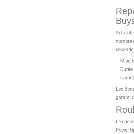
Repé
Buy
Si la vi
nombre d
secondes
Mise t
Durée 
Caract
Les Bonu
garanti 
Roul
Le casin
Power Up