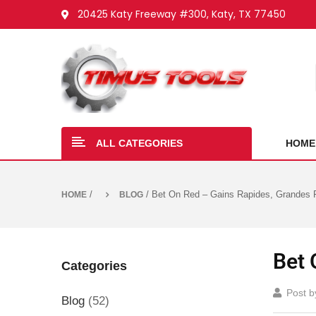
20425 Katy Freeway #300, Katy, TX 77450
ALL CATEGORIES
HOME
/
/ Bet On Red – Gains Rapides, Grandes F
HOME
BLOG
Bet 
Categories
Post b
Blog
(52)