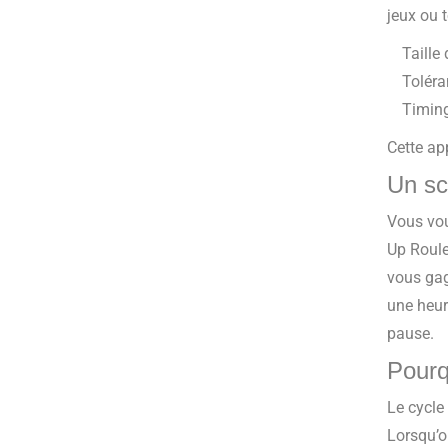
jeux ou 
Taille
Toléra
Timing
Cette ap
Un scé
Vous vou
Up Roule
vous gag
une heur
pause.
Pourq
Le cycle
Lorsqu’o