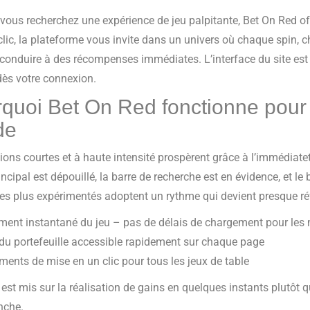
vous recherchez une expérience de jeu palpitante, Bet On Red off
clic, la plateforme vous invite dans un univers où chaque spin, 
conduire à des récompenses immédiates. L’interface du site est ép
dès votre connexion.
quoi Bet On Red fonctionne pour 
de
ions courtes et à haute intensité prospèrent grâce à l’immédiateté
ncipal est dépouillé, la barre de recherche est en évidence, et l
les plus expérimentés adoptent un rythme qui devient presque ré
ent instantané du jeu – pas de délais de chargement pour les
du portefeuille accessible rapidement sur chaque page
ments de mise en un clic pour tous les jeux de table
 est mis sur la réalisation de gains en quelques instants plutôt 
nche.