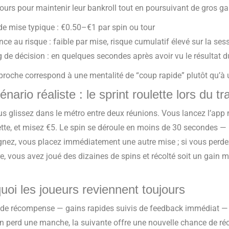
tours pour maintenir leur bankroll tout en poursuivant de gros ga
 de mise typique : €0.50–€1 par spin ou tour
nce au risque : faible par mise, risque cumulatif élevé sur la ses
 de décision : en quelques secondes après avoir vu le résultat d
proche correspond à une mentalité de “coup rapide” plutôt qu’à 
nario réaliste : le sprint roulette lors du tra
s glissez dans le métro entre deux réunions. Vous lancez l’app
tte, et misez €5. Le spin se déroule en moins de 30 secondes —
nez, vous placez immédiatement une autre mise ; si vous perde
e, vous avez joué des dizaines de spins et récolté soit un gain m
uoi les joueurs reviennent toujours
 de récompense — gains rapides suivis de feedback immédiat — 
n perd une manche, la suivante offre une nouvelle chance de ré